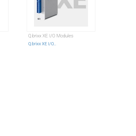
Q.brixx XE I/O Modules
Q.brixx XE I/O...