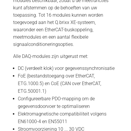
modules beschikbaar, zodat u de meetfuncties
kunt afstemmen op de behoeften van uw
toepassing. Tot 16 modules kunnen worden
toegevoegd aan het Q.brixx XE-systeem,
waaronder een EtherCAT-buskoppeling,
meetmodules en een aantal flexibele
signaalconditioneringsopties.
Alle DAQ-modules zijn uitgerust met:
DC (verdeelt klok) voor gegevenssynchronisatie
FoE (bestandstoegang over EtherCAT,
ETG.1000.5) en CoE (CAN over EtherCAT,
ETG.50001.1)
Configureerbare PDO-mapping om de
gegevensdoorvoer te optimaliseren
Elektromagnetische compatibiliteit volgens
EN61000-4 en EN55011
Stroomvoorziening 10 ... 30 VDC