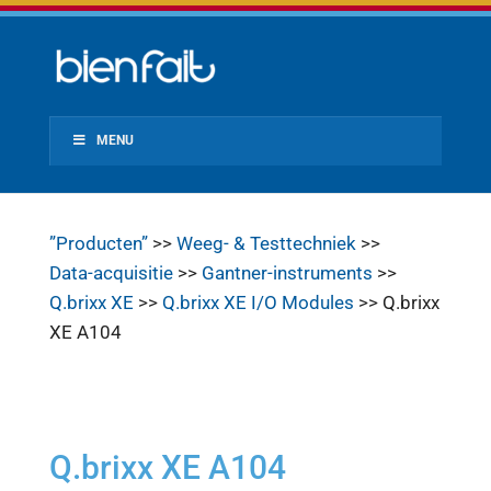
MENU
”Producten”
>>
Weeg- & Testtechniek
>>
Data-acquisitie
>>
Gantner-instruments
>>
Q.brixx XE
>>
Q.brixx XE I/O Modules
>> Q.brixx
XE A104
Q.brixx XE A104