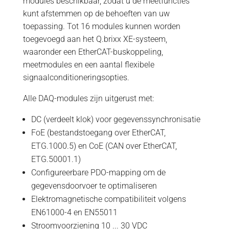
modules beschikbaar, zodat u de meetfuncties
kunt afstemmen op de behoeften van uw
toepassing. Tot 16 modules kunnen worden
toegevoegd aan het Q.brixx XE-systeem,
waaronder een EtherCAT-buskoppeling,
meetmodules en een aantal flexibele
signaalconditioneringsopties.
Alle DAQ-modules zijn uitgerust met:
DC (verdeelt klok) voor gegevenssynchronisatie
FoE (bestandstoegang over EtherCAT,
ETG.1000.5) en CoE (CAN over EtherCAT,
ETG.50001.1)
Configureerbare PDO-mapping om de
gegevensdoorvoer te optimaliseren
Elektromagnetische compatibiliteit volgens
EN61000-4 en EN55011
Stroomvoorziening 10 ... 30 VDC