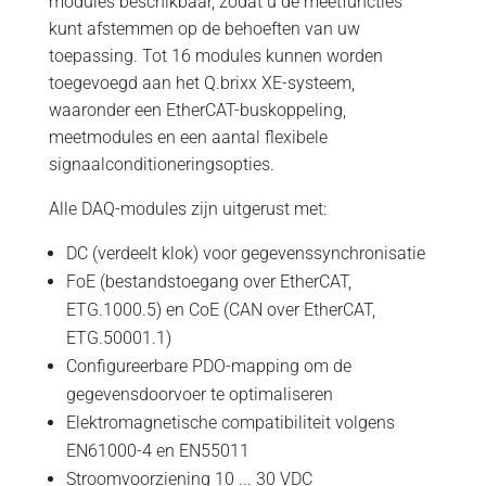
modules beschikbaar, zodat u de meetfuncties
kunt afstemmen op de behoeften van uw
toepassing. Tot 16 modules kunnen worden
toegevoegd aan het Q.brixx XE-systeem,
waaronder een EtherCAT-buskoppeling,
meetmodules en een aantal flexibele
signaalconditioneringsopties.
Alle DAQ-modules zijn uitgerust met:
DC (verdeelt klok) voor gegevenssynchronisatie
FoE (bestandstoegang over EtherCAT,
ETG.1000.5) en CoE (CAN over EtherCAT,
ETG.50001.1)
Configureerbare PDO-mapping om de
gegevensdoorvoer te optimaliseren
Elektromagnetische compatibiliteit volgens
EN61000-4 en EN55011
Stroomvoorziening 10 ... 30 VDC