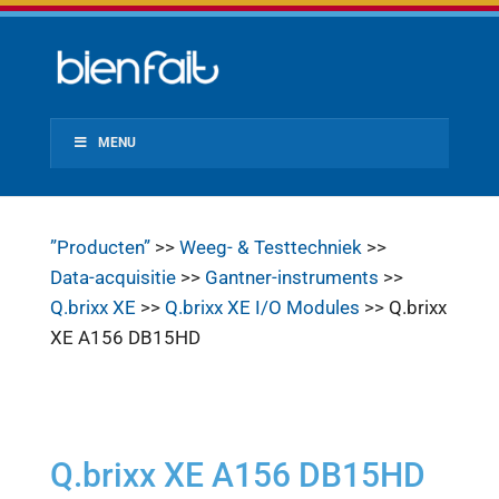
MENU
”Producten”
>>
Weeg- & Testtechniek
>>
Data-acquisitie
>>
Gantner-instruments
>>
Q.brixx XE
>>
Q.brixx XE I/O Modules
>> Q.brixx
XE A156 DB15HD
Q.brixx XE A156 DB15HD