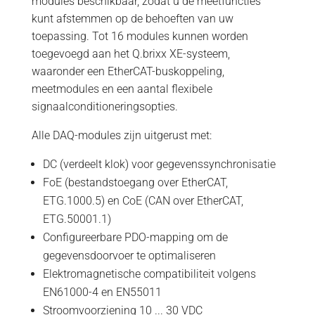
modules beschikbaar, zodat u de meetfuncties
kunt afstemmen op de behoeften van uw
toepassing. Tot 16 modules kunnen worden
toegevoegd aan het Q.brixx XE-systeem,
waaronder een EtherCAT-buskoppeling,
meetmodules en een aantal flexibele
signaalconditioneringsopties.
Alle DAQ-modules zijn uitgerust met:
DC (verdeelt klok) voor gegevenssynchronisatie
FoE (bestandstoegang over EtherCAT,
ETG.1000.5) en CoE (CAN over EtherCAT,
ETG.50001.1)
Configureerbare PDO-mapping om de
gegevensdoorvoer te optimaliseren
Elektromagnetische compatibiliteit volgens
EN61000-4 en EN55011
Stroomvoorziening 10 ... 30 VDC