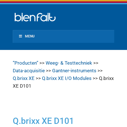
MENU
”Producten”
>>
Weeg- & Testtechniek
>>
Data-acquisitie
>>
Gantner-instruments
>>
Q.brixx XE
>>
Q.brixx XE I/O Modules
>> Q.brixx
XE D101
Q.brixx XE D101