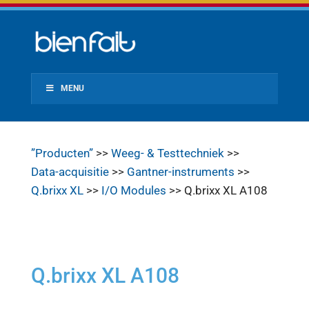
MENU
”Producten”
>>
Weeg- & Testtechniek
>>
Data-acquisitie
>>
Gantner-instruments
>>
Q.brixx XL
>>
I/O Modules
>> Q.brixx XL A108
Q.brixx XL A108