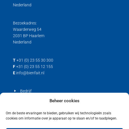
Nederland
Trek/druk kracht
Load cell voor trek- en drukkrachten
Trek loadcell
Bezoekadres:
Waarderweg 54
2031 BP Haarlem
Nederland
T
+31 (0) 23 55 30 300
F
+31 (0) 23 55 12 155
E
info@bienfait.nl
Bedrijf
Producten
Beheer cookies
Contact
Om de beste ervaringen te bieden, gebruiken wij technologieën zoals
cookies om informatie over je apparaat op te slaan en/of te raadplegen.
Privacyverklaring
Cookiebeleid (EU)