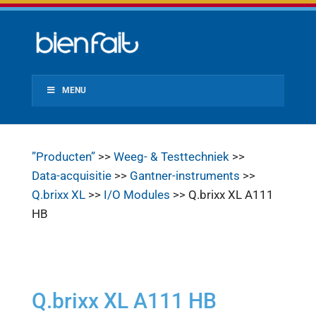
MENU
”Producten”
>>
Weeg- & Testtechniek
>>
Data-acquisitie
>>
Gantner-instruments
>>
Q.brixx XL
>>
I/O Modules
>> Q.brixx XL A111
HB
Q.brixx XL A111 HB