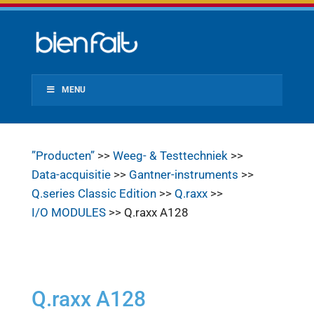
MENU
”Producten”
>>
Weeg- & Testtechniek
>>
Data-acquisitie
>>
Gantner-instruments
>>
Q.series Classic Edition
>>
Q.raxx
>>
I/O MODULES
>> Q.raxx A128
Q.raxx A128