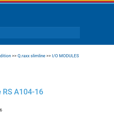
dition
>>
Q.raxx slimline
>>
I/O MODULES
ne RS A104-16
16