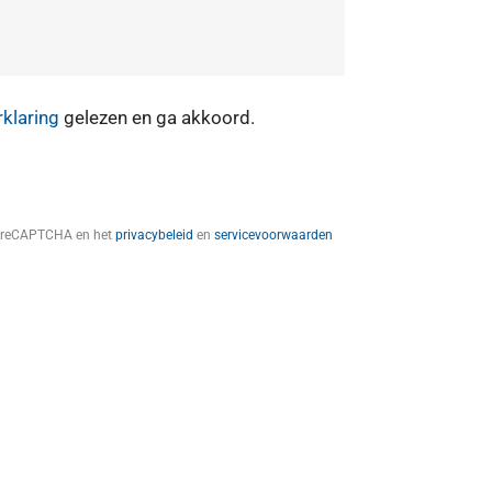
rklaring
gelezen en ga akkoord.
t reCAPTCHA en het
privacybeleid
en
servicevoorwaarden