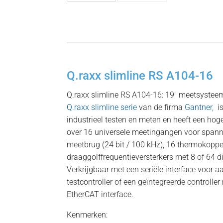
Q.raxx slimline RS A104-16
Q.raxx slimline RS A104-16: 19″ meetsystee
Q.raxx slimline serie
van de firma
Gantner,
i
industrieel testen en meten en heeft een hog
over 16 universele meetingangen voor spann
meetbrug (24 bit / 100 kHz), 16 thermokoppel
draaggolffrequentieversterkers met 8 of 64 di
Verkrijgbaar met een seriële interface voor a
testcontroller of een geïntegreerde controlle
EtherCAT interface.
Kenmerken: