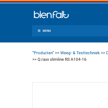
MENU
”Producten”
>>
Weeg- & Testtechniek
>>
D
>> Q.raxx slimline RS A104-16