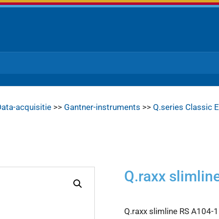
ata-acquisitie
>>
Gantner-instruments
>>
Q.series Classic E
Q.raxx slimli
Q.raxx slimline RS A104-