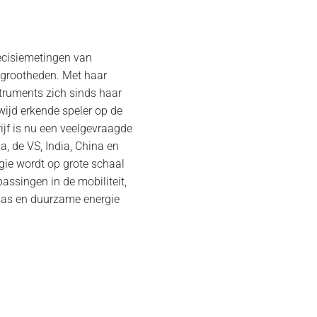
recisiemetingen van
grootheden. Met haar
truments zich sinds haar
wijd erkende speler op de
ijf is nu een veelgevraagde
a, de VS, India, China en
gie wordt op grote schaal
assingen in de mobiliteit,
& gas en duurzame energie