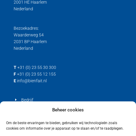
2001 HE Haarlem
Nederland
Trek/druk kracht
Load cell voor trek- en drukkrachten
Trek loadcell
Bezoekadres:
Waarderweg 54
2031 BP Haarlem
Nederland
T
+31 (0) 23 55 30 300
F
+31 (0) 23 55 12 155
E
info@bienfait.nl
Bedrijf
Producten
Beheer cookies
Contact
Om de beste ervaringen te bieden, gebruiken wij technologieën zoals
cookies om informatie over je apparaat op te slaan en/of te raadplegen.
Privacyverklaring