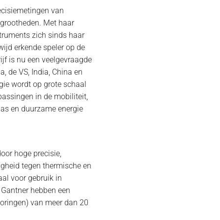
recisiemetingen van
grootheden. Met haar
truments zich sinds haar
wijd erkende speler op de
ijf is nu een veelgevraagde
a, de VS, India, China en
gie wordt op grote schaal
assingen in de mobiliteit,
& gas en duurzame energie
oor hoge precisie,
digheid tegen thermische en
al voor gebruik in
n Gantner hebben een
toringen) van meer dan 20