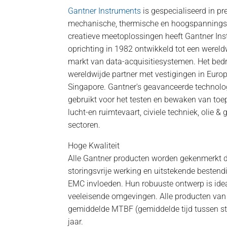
Gantner Instruments
is gespecialiseerd in p
mechanische, thermische en hoogspannings
creatieve meetoplossingen heeft Gantner Ins
oprichting in 1982 ontwikkeld tot een wereld
markt van data-acquisitiesystemen. Het bedr
wereldwijde partner met vestigingen in Europ
Singapore. Gantner's geavanceerde technolo
gebruikt voor het testen en bewaken van toep
lucht-en ruimtevaart, civiele techniek, olie 
sectoren.
Hoge Kwaliteit
Alle Gantner producten worden gekenmerkt d
storingsvrije werking en uitstekende besten
EMC invloeden. Hun robuuste ontwerp is idea
veeleisende omgevingen. Alle producten va
gemiddelde MTBF (gemiddelde tijd tussen s
jaar.