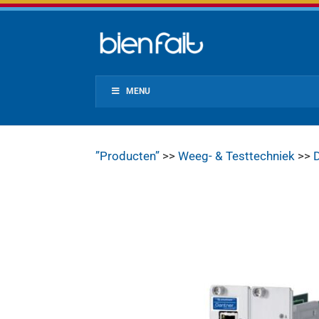
MENU
”Producten”
>>
Weeg- & Testtechniek
>>
D