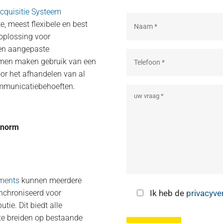
cquisitie Systeem
e, meest flexibele en best
 oplossing voor
 en aangepaste
temen maken gebruik van een
oor het afhandelen van al
ommunicatiebehoeften.
t-norm
uments
kunnen meerdere
nchroniseerd voor
Ik heb de
privacyve
utie. Dit biedt alle
te breiden op bestaande