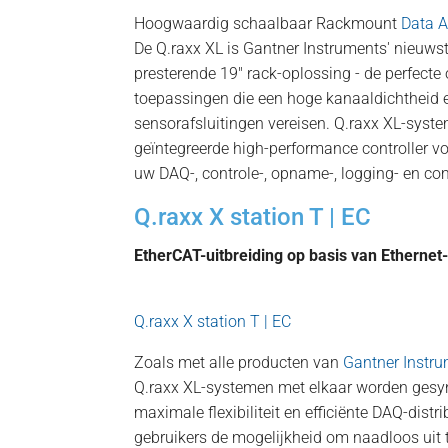
Hoogwaardig schaalbaar Rackmount
Data A
De Q.raxx XL is Gantner Instruments' nieuwst
presterende 19″ rack-oplossing - de perfecte
toepassingen die een hoge kanaaldichtheid
sensorafsluitingen vereisen. Q.raxx XL-sys
geïntegreerde high-performance controller v
uw DAQ-, controle-, opname-, logging- en c
Q.raxx X station T | EC
EtherCAT-uitbreiding op basis van Etherne
Q.raxx X station T | EC
Zoals met alle producten van
Gantner Instr
Q.raxx XL-systemen met elkaar worden gesy
maximale flexibiliteit en efficiënte DAQ-distrib
gebruikers de mogelijkheid om naadloos uit 