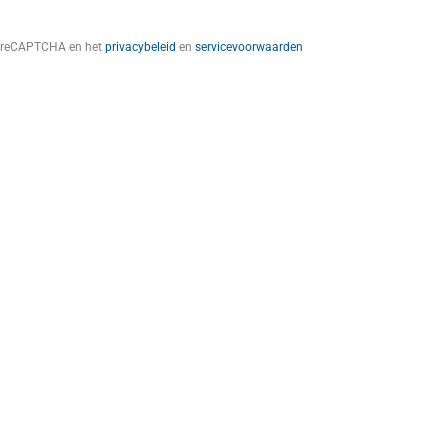
t reCAPTCHA en het
privacybeleid
en
servicevoorwaarden