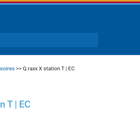
soires
>> Q.raxx X station T | EC
n T | EC