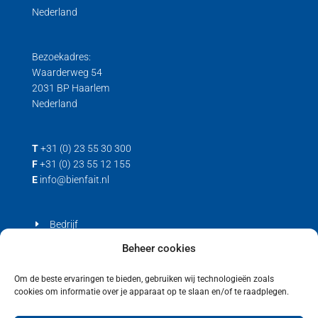
Nederland
Trek/druk kracht
Load cell voor trek- en drukkrachten
Trek loadcell
Bezoekadres:
Waarderweg 54
2031 BP Haarlem
Nederland
T
+31 (0) 23 55 30 300
F
+31 (0) 23 55 12 155
E
info@bienfait.nl
Bedrijf
Producten
Beheer cookies
Contact
Om de beste ervaringen te bieden, gebruiken wij technologieën zoals
cookies om informatie over je apparaat op te slaan en/of te raadplegen.
Privacyverklaring
Cookiebeleid (EU)