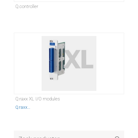
Q.controller
Q.raxx XL I/O modules
Q.raxx...