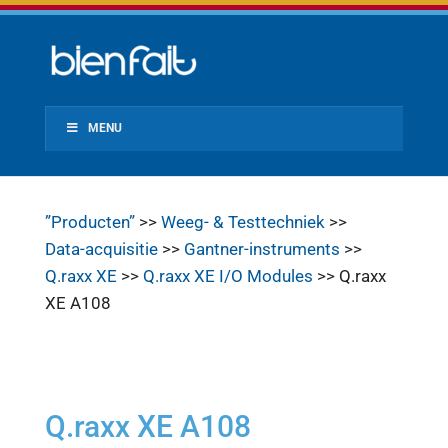
MENU
”Producten”
>>
Weeg- & Testtechniek
>>
Data-acquisitie
>>
Gantner-instruments
>>
Q.raxx XE
>>
Q.raxx XE I/O Modules
>> Q.raxx
XE A108
Q.raxx XE A108