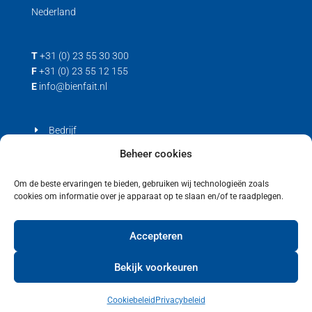
Nederland
T
+31 (0) 23 55 30 300
F
+31 (0) 23 55 12 155
E
info@bienfait.nl
Bedrijf
Producten
Beheer cookies
Contact
Om de beste ervaringen te bieden, gebruiken wij technologieën zoals
cookies om informatie over je apparaat op te slaan en/of te raadplegen.
Privacyverklaring
Cookiebeleid (EU)
Accepteren
Bekijk voorkeuren
Cookiebeleid
Privacybeleid
Copyright © 2021 Bienfait