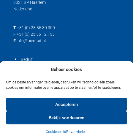
2031 BP Haarlem
Nederland
T
+31 (0) 23 55 30 300
F
+31 (0) 23 55 12 155
E
info@bienfait.nl
Bedrijf
Producten
Beheer cookies
Contact
Om de beste ervaringen te bieden, gebruiken wij technologieën zoals
cookies om informatie over je apparaat op te slaan en/of te raadplegen.
Privacyverklaring
Cookiebeleid (EU)
Accepteren
Bekijk voorkeuren
Cookiebeleid
Privacybeleid
Copyright © 2021 Bienfait