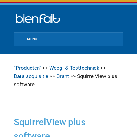
MENU
”Producten”
>>
Weeg- & Testtechniek
>>
Data-acquisitie
>>
Grant
>> SquirrelView plus
software
SquirrelView plus
software