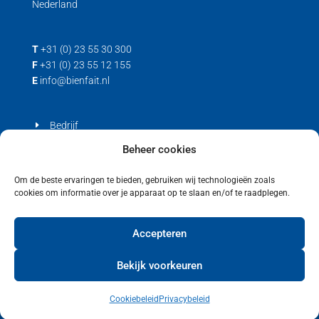
Nederland
T
+31 (0) 23 55 30 300
F
+31 (0) 23 55 12 155
E
info@bienfait.nl
Bedrijf
Producten
Beheer cookies
Contact
Om de beste ervaringen te bieden, gebruiken wij technologieën zoals
cookies om informatie over je apparaat op te slaan en/of te raadplegen.
Privacyverklaring
Cookiebeleid (EU)
Accepteren
Bekijk voorkeuren
Cookiebeleid
Privacybeleid
Copyright © 2021 Bienfait