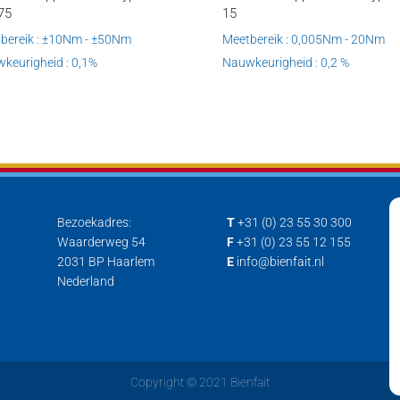
75
15
bereik : ±10Nm - ±50Nm
Meetbereik : 0,005Nm - 20Nm
keurigheid : 0,1%
Nauwkeurigheid : 0,2 %
Bezoekadres:
T
+31 (0) 23 55 30 300
Waarderweg 54
F
+31 (0) 23 55 12 155
2031 BP Haarlem
E
info@bienfait.nl
Nederland
Copyright © 2021 Bienfait