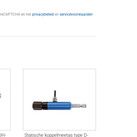
t reCAPTCHA en het
privacybeleid
en
servicevoorwaarden
DH-
Statische koppelmeetas type D-