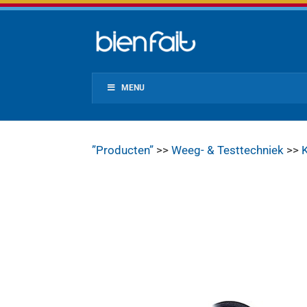
MENU
”Producten”
>>
Weeg- & Testtechniek
>>