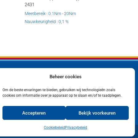
2431
Meetbereik : 0.1Nm - 20Nm
Nauwkeurigheid : 0,1 %
Beheer cookies
Bedrijf
Privacyverklaring
Producten
Cookiebeleid (EU)
Om de beste ervaringen te bieden, gebruiken wij technologieën zoals
Contact
cookies om informatie over je apparaat op te slaan en/of te raadplegen.
Accepteren
Bekijk voorkeuren
Cookiebeleid
Privacybeleid