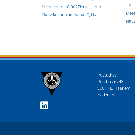
TD1
Meetbereik : ±0,0025Nm - ±1Nm
Meet
Nauwkeurigheid : vanaf 0,1%
Nauw
Postadres:
Postbus 6243
2001 HE Haarlem
Nederland