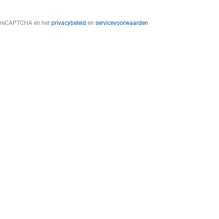
t reCAPTCHA en het
privacybeleid
en
servicevoorwaarden