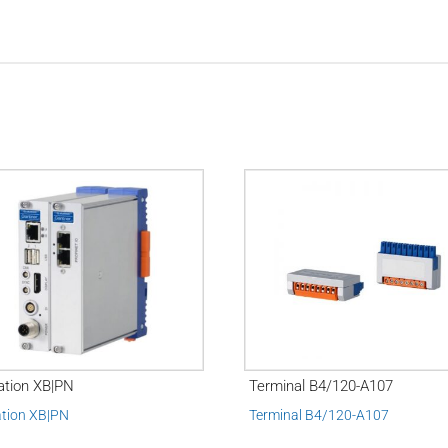
ation XB|PN
Terminal B4/120-A107
ation XB|PN
Terminal B4/120-A107