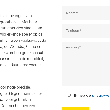
recisiemetingen van
grootheden. Met haar
truments zich sinds haar
wijd erkende speler op de
ijf is nu een veelgevraagde
a, de VS, India, China en
gie wordt op grote schaal
assingen in de mobiliteit,
& gas en duurzame energie
oor hoge precisie,
digheid tegen thermische en
Ik heb de
privacyve
al voor gebruik in
n Gantner hebben een