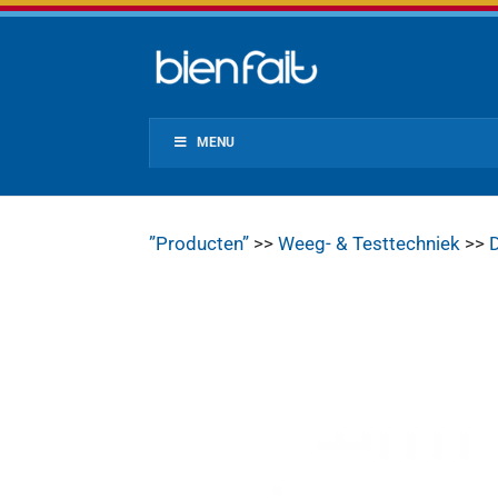
MENU
”Producten”
>>
Weeg- & Testtechniek
>>
D