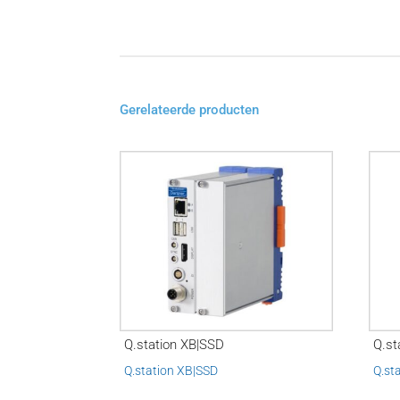
Gerelateerde producten
Q.station XB|SSD
Q.st
Q.station XB|SSD
Q.st