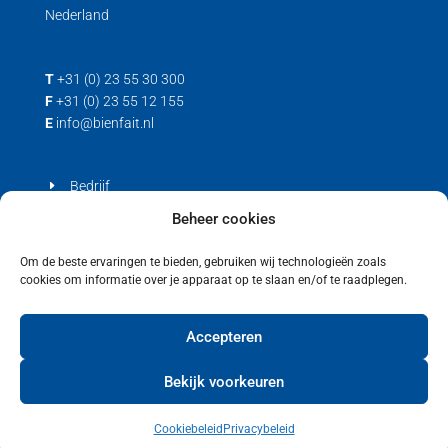
Nederland
T
+31 (0) 23 55 30 300
F
+31 (0) 23 55 12 155
E
info@bienfait.nl
Bedrijf
Producten
Beheer cookies
Contact
Om de beste ervaringen te bieden, gebruiken wij technologieën zoals
cookies om informatie over je apparaat op te slaan en/of te raadplegen.
Privacyverklaring
Cookiebeleid (EU)
Accepteren
Bekijk voorkeuren
Cookiebeleid
Privacybeleid
Copyright © 2021 Bienfait