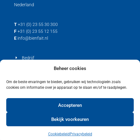
Nederland
T
+31 (0) 23 55 30 300
F
+31 (0) 23 55 12 155
E
info@bienfait.nl
Bedrijf
Producten
Beheer cookies
Contact
Om de beste ervaringen te bieden, gebruiken wij technologieën zoals
cookies om informatie over je apparaat op te slaan en/of te raadplegen.
Privacyverklaring
Cookiebeleid (EU)
Accepteren
Bekijk voorkeuren
Cookiebeleid
Privacybeleid
Copyright © 2021 Bienfait