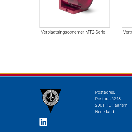
Verplaatsingsopnemer MT2-Serie
Ver
Postadres:
Postbus 6243
2001 HE Haarlem
Nederland