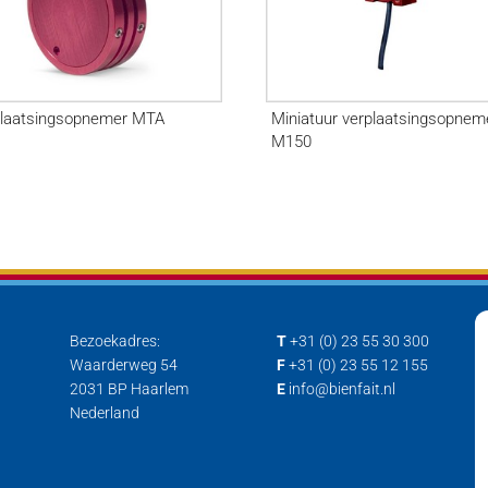
plaatsingsopnemer MTA
Miniatuur verplaatsingsopnem
M150
Bezoekadres:
T
+31 (0) 23 55 30 300
Waarderweg 54
F
+31 (0) 23 55 12 155
2031 BP Haarlem
E
info@bienfait.nl
Nederland