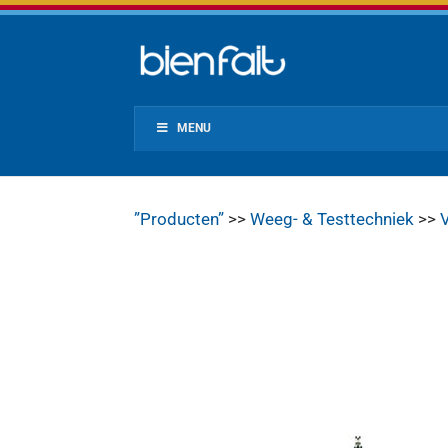
MENU
”Producten”
>>
Weeg- & Testtechniek
>>