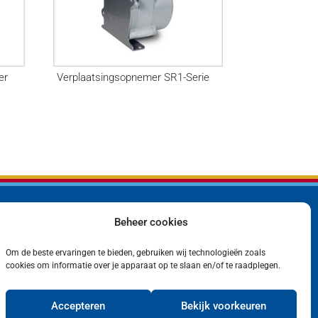
er
Verplaatsingsopnemer SR1-Serie
Beheer cookies
Bedrijf
Privacyverklaring
Producten
Cookiebeleid (EU)
Contact
Om de beste ervaringen te bieden, gebruiken wij technologieën zoals
cookies om informatie over je apparaat op te slaan en/of te raadplegen.
Accepteren
Bekijk voorkeuren