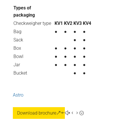
Types of
packaging
Checkweigher type
KV1
KV2
KV3
KV4
Bag
●
●
●
●
Sack
●
●
Box
●
●
●
●
Bowl
●
●
●
●
Jar
●
●
●
●
Bucket
●
●
Astro
Download brochure