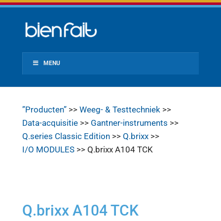
MENU
”Producten”
>>
Weeg- & Testtechniek
>>
Data-acquisitie
>>
Gantner-instruments
>>
Q.series Classic Edition
>>
Q.brixx
>>
I/O MODULES
>> Q.brixx A104 TCK
Q.brixx A104 TCK