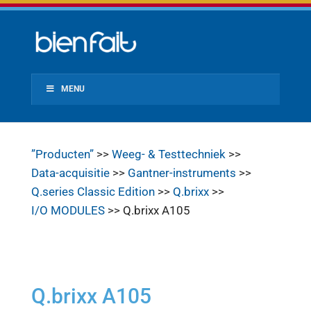
MENU
”Producten”
>>
Weeg- & Testtechniek
>>
Data-acquisitie
>>
Gantner-instruments
>>
Q.series Classic Edition
>>
Q.brixx
>>
I/O MODULES
>> Q.brixx A105
Q.brixx A105