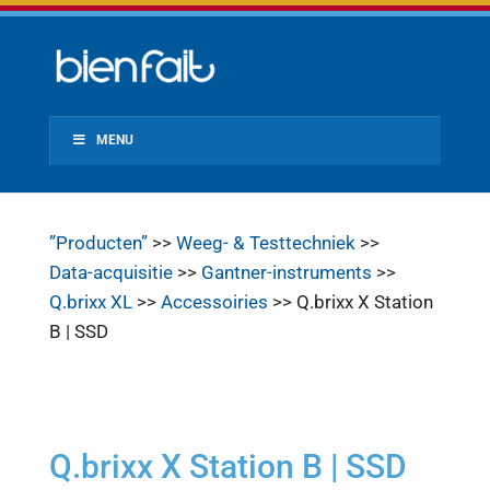
MENU
”Producten”
>>
Weeg- & Testtechniek
>>
Data-acquisitie
>>
Gantner-instruments
>>
Q.brixx XL
>>
Accessoiries
>> Q.brixx X Station
B | SSD
Q.brixx X Station B | SSD