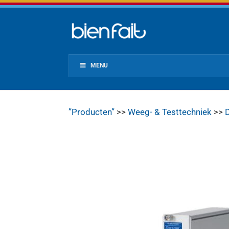
MENU
”Producten”
>>
Weeg- & Testtechniek
>>
D