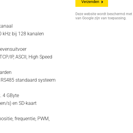
Deze website wordt beschermd me
van Google zijn van toepassing.
kanaal
10 kHz bij 128 kanalen
gevensuitvoer
TCP/IP, ASCII, High Speed
aarden
op RS485 standaard systeem
. 4 GByte
gen/s) en SD-kaart
ositie, frequentie, PWM,