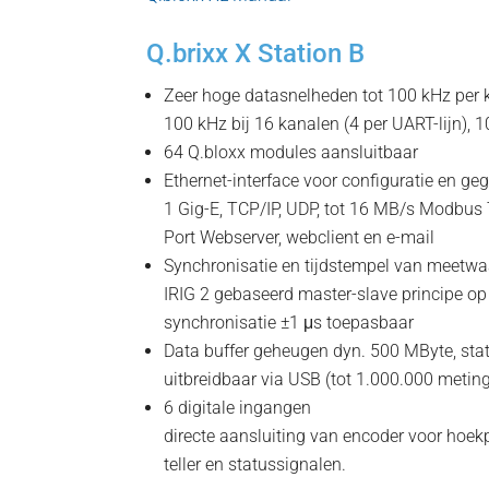
Q.brixx X Station B
Zeer hoge datasnelheden tot 100 kHz per 
100 kHz bij 16 kanalen (4 per UART-lijn), 
64 Q.bloxx modules aansluitbaar
Ethernet-interface voor configuratie en ge
1 Gig-E, TCP/IP, UDP, tot 16 MB/s Modbus 
Port Webserver, webclient en e-mail
Synchronisatie en tijdstempel van meetw
IRIG 2 gebaseerd master-slave principe 
synchronisatie ±1 μs toepasbaar
Data buffer geheugen dyn. 500 MByte, stat
uitbreidbaar via USB (tot 1.000.000 metin
6 digitale ingangen
directe aansluiting van encoder voor hoekp
teller en statussignalen.