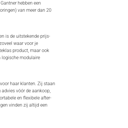
n Gantner hebben een
toringen) van meer dan 20
n is de uitstekende prijs-
 zoveel waar voor je
rsteklas product, maar ook
n logische modulaire
 voor haar klanten. Zij staan
rig advies vóór de aankoop,
ortabele en flexibele after-
gen vinden zij altijd een