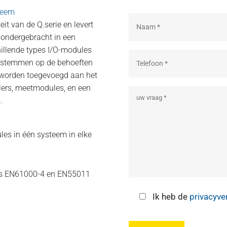
teem
it van de Q.serie en levert
 ondergebracht in een
hillende types I/O-modules
afstemmen op de behoeften
 worden toegevoegd aan het
llers, meetmodules, en een
.
ules in één systeem in elke
ens EN61000-4 en EN55011
Ik heb de
privacyve