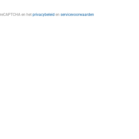
t reCAPTCHA en het
privacybeleid
en
servicevoorwaarden