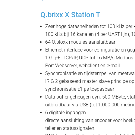
Q.brixx X Station T
Zeer hoge datasnelheden tot 100 kHz per 
100 kHz bij 16 kanalen (4 per UART-lijn), 
64 Q.bloxx modules aansluitbaar
Ethernet-interface voor configuratie en ge
1 Gig-E, TCP/IP, UDP, tot 16 MB/s Modbus 
Port Webserver, webclient en e-mail
Synchronisatie en tijdstempel van meetw
IRIG 2 gebaseerd master-slave principe 
synchronisatie ±1 μs toepasbaar
Data buffer geheugen dyn. 500 MByte, stat
uitbreidbaar via USB (tot 1.000.000 metin
6 digitale ingangen
directe aansluiting van encoder voor hoekp
teller en statussignalen.