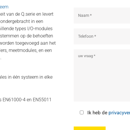
teem
it van de Q.serie en levert
 ondergebracht in een
hillende types I/O-modules
afstemmen op de behoeften
 worden toegevoegd aan het
llers, meetmodules, en een
.
ules in één systeem in elke
ens EN61000-4 en EN55011
Ik heb de
privacyve