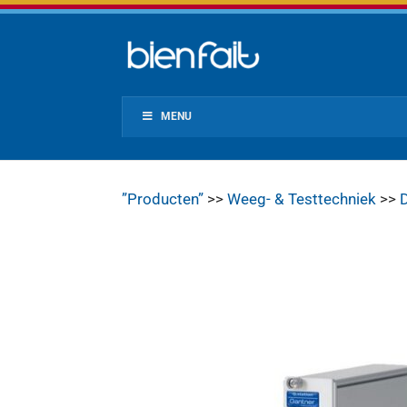
MENU
”Producten”
>>
Weeg- & Testtechniek
>>
D