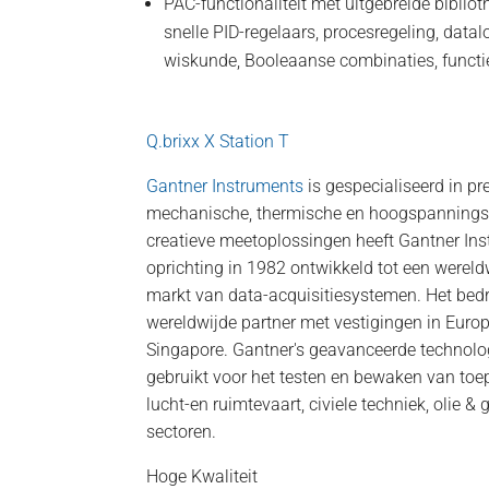
PAC-functionaliteit met uitgebreide bibliot
snelle PID-regelaars, procesregeling, datal
wiskunde, Booleaanse combinaties, funct
Q.brixx X Station T
Gantner Instruments
is gespecialiseerd in p
mechanische, thermische en hoogspannings
creatieve meetoplossingen heeft Gantner Ins
oprichting in 1982 ontwikkeld tot een wereld
markt van data-acquisitiesystemen. Het bedr
wereldwijde partner met vestigingen in Europ
Singapore. Gantner's geavanceerde technolo
gebruikt voor het testen en bewaken van toep
lucht-en ruimtevaart, civiele techniek, olie 
sectoren.
Hoge Kwaliteit