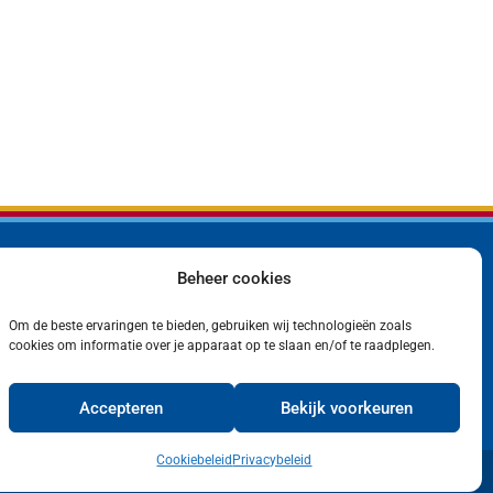
Beheer cookies
Bedrijf
Privacyverklaring
Producten
Cookiebeleid (EU)
Contact
Om de beste ervaringen te bieden, gebruiken wij technologieën zoals
cookies om informatie over je apparaat op te slaan en/of te raadplegen.
Accepteren
Bekijk voorkeuren
Cookiebeleid
Privacybeleid