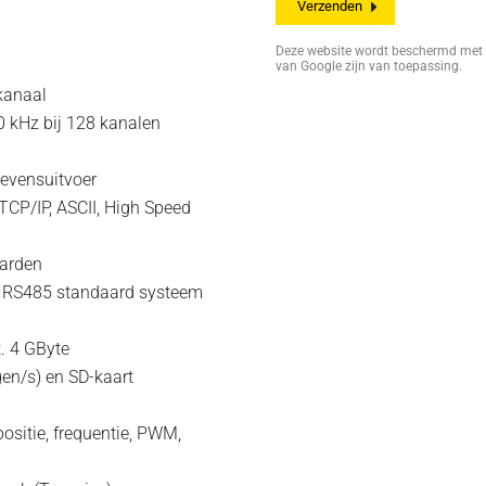
Deze website wordt beschermd me
van Google zijn van toepassing.
kanaal
10 kHz bij 128 kanalen
gevensuitvoer
TCP/IP, ASCII, High Speed
aarden
op RS485 standaard systeem
. 4 GByte
gen/s) en SD-kaart
ositie, frequentie, PWM,