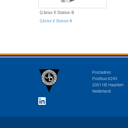
Q.brixx X Station B
Q.brixx X Station B
Postadres:
Postbus 6243
2001 HE Haarlem
Nederland