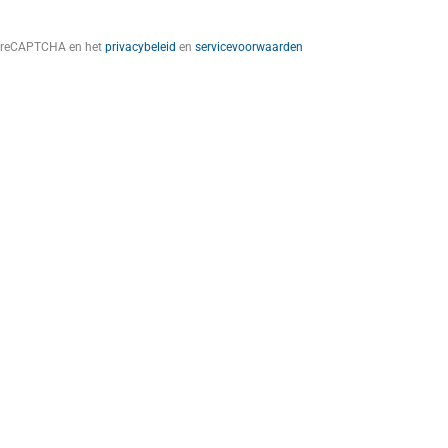
t reCAPTCHA en het
privacybeleid
en
servicevoorwaarden