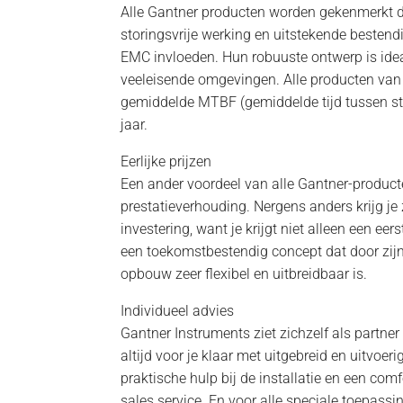
Alle Gantner producten worden gekenmerkt d
storingsvrije werking en uitstekende besten
EMC invloeden. Hun robuuste ontwerp is idea
veeleisende omgevingen. Alle producten va
gemiddelde MTBF (gemiddelde tijd tussen s
jaar.
Eerlijke prijzen
Een ander voordeel van alle Gantner-producte
prestatieverhouding. Nergens anders krijg je
investering, want je krijgt niet alleen een ee
een toekomstbestendig concept dat door zij
opbouw zeer flexibel en uitbreidbaar is.
Individueel advies
Gantner Instruments ziet zichzelf als partner
altijd voor je klaar met uitgebreid en uitvoe
praktische hulp bij de installatie en een comf
sales service. En voor alle speciale toepassin