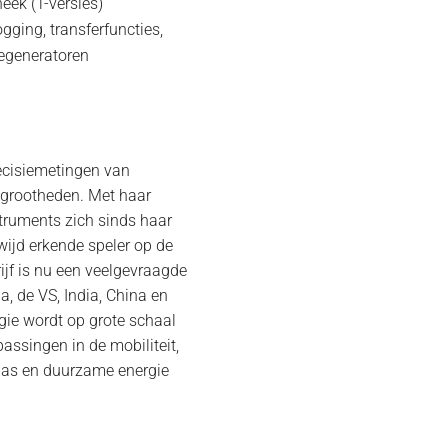
heek (T-versies)
ogging, transferfuncties,
iegeneratoren
recisiemetingen van
grootheden. Met haar
truments zich sinds haar
wijd erkende speler op de
ijf is nu een veelgevraagde
a, de VS, India, China en
gie wordt op grote schaal
assingen in de mobiliteit,
& gas en duurzame energie