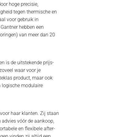
oor hoge precisie,
digheid tegen thermische en
al voor gebruik in
n Gantner hebben een
toringen) van meer dan 20
n is de uitstekende prijs-
 zoveel waar voor je
rsteklas product, maar ook
n logische modulaire
 voor haar klanten. Zij staan
rig advies vóór de aankoop,
ortabele en flexibele after-
gen vinden zij altijd een