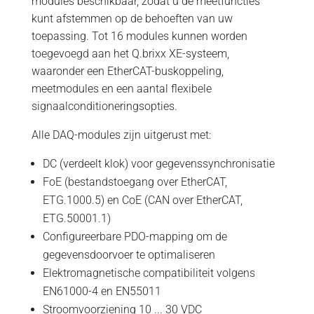
modules beschikbaar, zodat u de meetfuncties
kunt afstemmen op de behoeften van uw
toepassing. Tot 16 modules kunnen worden
toegevoegd aan het Q.brixx XE-systeem,
waaronder een EtherCAT-buskoppeling,
meetmodules en een aantal flexibele
signaalconditioneringsopties.
Alle DAQ-modules zijn uitgerust met:
DC (verdeelt klok) voor gegevenssynchronisatie
FoE (bestandstoegang over EtherCAT,
ETG.1000.5) en CoE (CAN over EtherCAT,
ETG.50001.1)
Configureerbare PDO-mapping om de
gegevensdoorvoer te optimaliseren
Elektromagnetische compatibiliteit volgens
EN61000-4 en EN55011
Stroomvoorziening 10 ... 30 VDC