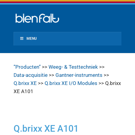
MENU
”Producten”
>>
Weeg- & Testtechniek
>>
Data-acquisitie
>>
Gantner-instruments
>>
Q.brixx XE
>>
Q.brixx XE I/O Modules
>> Q.brixx
XE A101
Q.brixx XE A101