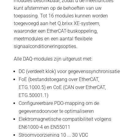
modules beschikbaar, zodat u de meetfuncties
kunt afstemmen op de behoeften van uw
toepassing. Tot 16 modules kunnen worden
toegevoegd aan het Q.brixx XE-systeem,
waaronder een EtherCAT-buskoppeling,
meetmodules en een aantal flexibele
signaalconditioneringsopties.
Alle DAQ-modules zijn uitgerust met:
DC (verdeelt klok) voor gegevenssynchronisatie
FoE (bestandstoegang over EtherCAT,
ETG.1000.5) en CoE (CAN over EtherCAT,
ETG.50001.1)
Configureerbare PDO-mapping om de
gegevensdoorvoer te optimaliseren
Elektromagnetische compatibiliteit volgens
EN61000-4 en EN55011
Stroomvoorziening 10 ... 30 VDC