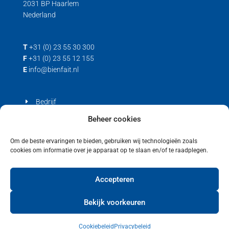
2031 BP Haarlem
Nederland
T
+31 (0) 23 55 30 300
F
+31 (0) 23 55 12 155
E
info@bienfait.nl
Bedrijf
Producten
Beheer cookies
Contact
Om de beste ervaringen te bieden, gebruiken wij technologieën zoals
cookies om informatie over je apparaat op te slaan en/of te raadplegen.
Privacyverklaring
Cookiebeleid (EU)
Accepteren
Bekijk voorkeuren
Cookiebeleid
Privacybeleid
Copyright © 2021 Bienfait