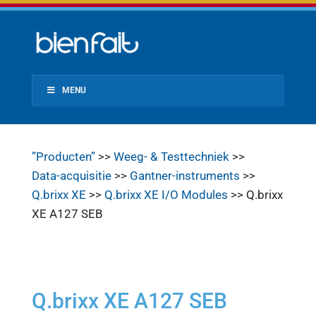
MENU
”Producten”
>>
Weeg- & Testtechniek
>>
Data-acquisitie
>>
Gantner-instruments
>>
Q.brixx XE
>>
Q.brixx XE I/O Modules
>> Q.brixx
XE A127 SEB
Q.brixx XE A127 SEB