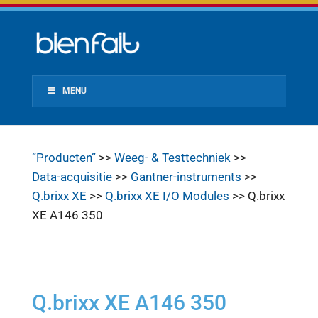
MENU
”Producten”
>>
Weeg- & Testtechniek
>>
Data-acquisitie
>>
Gantner-instruments
>>
Q.brixx XE
>>
Q.brixx XE I/O Modules
>> Q.brixx
XE A146 350
Q.brixx XE A146 350