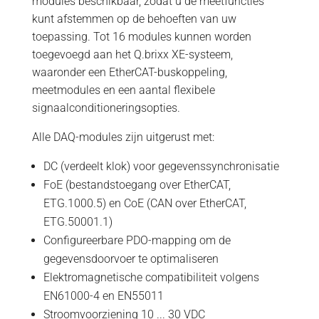
modules beschikbaar, zodat u de meetfuncties
kunt afstemmen op de behoeften van uw
toepassing. Tot 16 modules kunnen worden
toegevoegd aan het Q.brixx XE-systeem,
waaronder een EtherCAT-buskoppeling,
meetmodules en een aantal flexibele
signaalconditioneringsopties.
Alle DAQ-modules zijn uitgerust met:
DC (verdeelt klok) voor gegevenssynchronisatie
FoE (bestandstoegang over EtherCAT,
ETG.1000.5) en CoE (CAN over EtherCAT,
ETG.50001.1)
Configureerbare PDO-mapping om de
gegevensdoorvoer te optimaliseren
Elektromagnetische compatibiliteit volgens
EN61000-4 en EN55011
Stroomvoorziening 10 ... 30 VDC