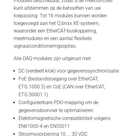
modules beschikbaar, zodat u de meetfuncties
kunt afstemmen op de behoeften van uw
toepassing. Tot 16 modules kunnen worden
toegevoegd aan het Q.brixx XE-systeem,
waaronder een EtherCAT-buskoppeling,
meetmodules en een aantal flexibele
signaalconditioneringsopties.
Alle DAQ-modules zijn uitgerust met:
DC (verdeelt klok) voor gegevenssynchronisatie
FoE (bestandstoegang over EtherCAT,
ETG.1000.5) en CoE (CAN over EtherCAT,
ETG.50001.1)
Configureerbare PDO-mapping om de
gegevensdoorvoer te optimaliseren
Elektromagnetische compatibiliteit volgens
EN61000-4 en EN55011
Stroomvoorziening 10 ... 30 VDC