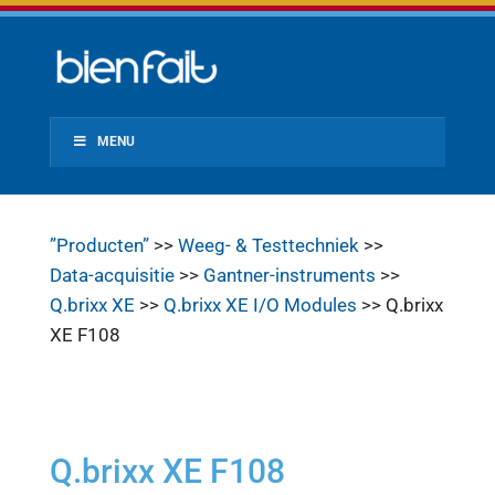
MENU
”Producten”
>>
Weeg- & Testtechniek
>>
Data-acquisitie
>>
Gantner-instruments
>>
Q.brixx XE
>>
Q.brixx XE I/O Modules
>> Q.brixx
XE F108
Q.brixx XE F108