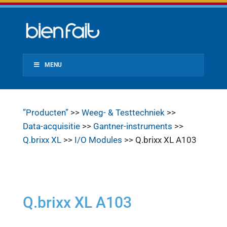
MENU
”Producten”
>>
Weeg- & Testtechniek
>>
Data-acquisitie
>>
Gantner-instruments
>>
Q.brixx XL
>>
I/O Modules
>> Q.brixx XL A103
Q.brixx XL A103