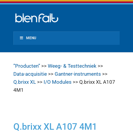
MENU
”Producten”
>>
Weeg- & Testtechniek
>>
Data-acquisitie
>>
Gantner-instruments
>>
Q.brixx XL
>>
I/O Modules
>> Q.brixx XL A107
4M1
Q.brixx XL A107 4M1