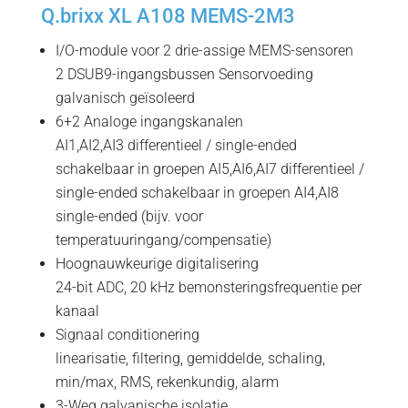
Q.brixx XL A108 MEMS-2M3
I/O-module voor 2 drie-assige MEMS-sensoren
2 DSUB9-ingangsbussen Sensorvoeding
galvanisch geïsoleerd
6+2 Analoge ingangskanalen
AI1,AI2,AI3 differentieel / single-ended
schakelbaar in groepen AI5,AI6,AI7 differentieel /
single-ended schakelbaar in groepen AI4,AI8
single-ended (bijv. voor
temperatuuringang/compensatie)
Hoognauwkeurige digitalisering
24-bit ADC, 20 kHz bemonsteringsfrequentie per
kanaal
Signaal conditionering
linearisatie, filtering, gemiddelde, schaling,
min/max, RMS, rekenkundig, alarm
3-Weg galvanische isolatie