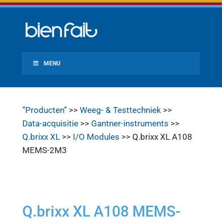
MENU
”Producten”
>>
Weeg- & Testtechniek
>>
Data-acquisitie
>>
Gantner-instruments
>>
Q.brixx XL
>>
I/O Modules
>> Q.brixx XL A108
MEMS-2M3
Q.brixx XL A108 MEMS-