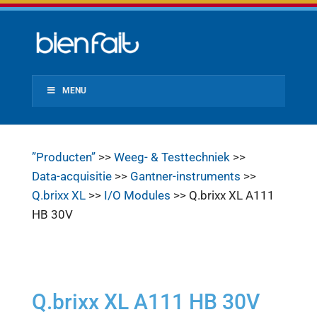
MENU
”Producten”
>>
Weeg- & Testtechniek
>>
Data-acquisitie
>>
Gantner-instruments
>>
Q.brixx XL
>>
I/O Modules
>> Q.brixx XL A111
HB 30V
Q.brixx XL A111 HB 30V