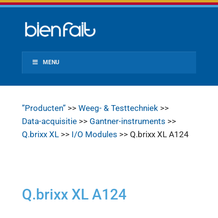
MENU
”Producten”
>>
Weeg- & Testtechniek
>>
Data-acquisitie
>>
Gantner-instruments
>>
Q.brixx XL
>>
I/O Modules
>> Q.brixx XL A124
Q.brixx XL A124