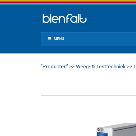
MENU
”Producten”
>>
Weeg- & Testtechniek
>>
D