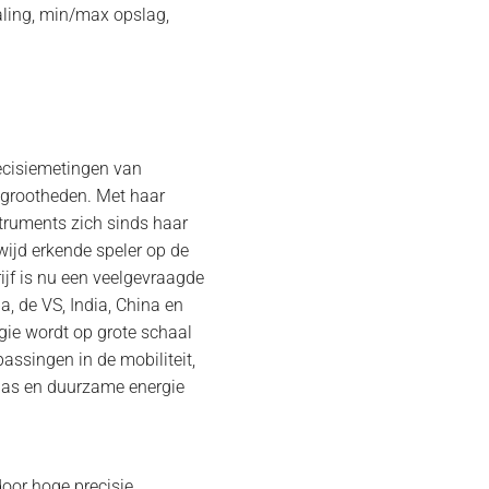
chaling, min/max opslag,
recisiemetingen van
grootheden. Met haar
truments zich sinds haar
wijd erkende speler op de
ijf is nu een veelgevraagde
a, de VS, India, China en
gie wordt op grote schaal
assingen in de mobiliteit,
& gas en duurzame energie
oor hoge precisie,