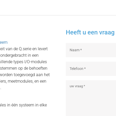
Heeft u een vraag 
teem
it van de Q.serie en levert
 ondergebracht in een
hillende types I/O-modules
afstemmen op de behoeften
 worden toegevoegd aan het
llers, meetmodules, en een
.
ules in één systeem in elke