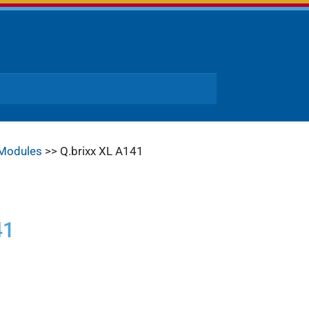
 Modules
>> Q.brixx XL A141
41