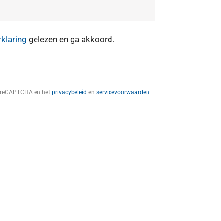
rklaring
gelezen en ga akkoord.
t reCAPTCHA en het
privacybeleid
en
servicevoorwaarden