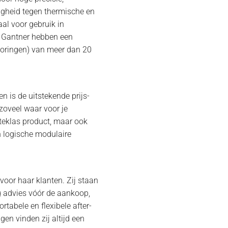
digheid tegen thermische en
al voor gebruik in
n Gantner hebben een
toringen) van meer dan 20
n is de uitstekende prijs-
 zoveel waar voor je
rsteklas product, maar ook
n logische modulaire
 voor haar klanten. Zij staan
rig advies vóór de aankoop,
ortabele en flexibele after-
gen vinden zij altijd een