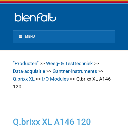
MENU
”Producten”
>>
Weeg- & Testtechniek
>>
Data-acquisitie
>>
Gantner-instruments
>>
Q.brixx XL
>>
I/O Modules
>> Q.brixx XL A146
120
Q.brixx XL A146 120