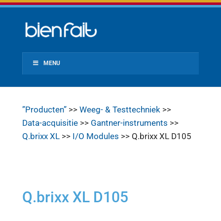
MENU
”Producten”
>>
Weeg- & Testtechniek
>>
Data-acquisitie
>>
Gantner-instruments
>>
Q.brixx XL
>>
I/O Modules
>> Q.brixx XL D105
Q.brixx XL D105