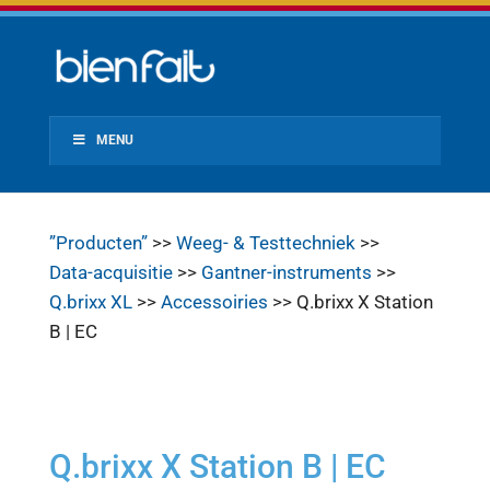
MENU
”Producten”
>>
Weeg- & Testtechniek
>>
Data-acquisitie
>>
Gantner-instruments
>>
Q.brixx XL
>>
Accessoiries
>> Q.brixx X Station
B | EC
Q.brixx X Station B | EC