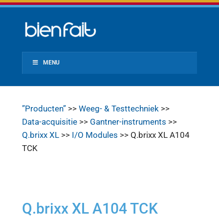
MENU
”Producten”
>>
Weeg- & Testtechniek
>>
Data-acquisitie
>>
Gantner-instruments
>>
Q.brixx XL
>>
I/O Modules
>> Q.brixx XL A104
TCK
Q.brixx XL A104 TCK