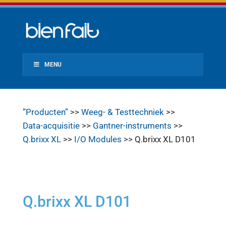
MENU
”Producten”
>>
Weeg- & Testtechniek
>>
Data-acquisitie
>>
Gantner-instruments
>>
Q.brixx XL
>>
I/O Modules
>> Q.brixx XL D101
Q.brixx XL D101