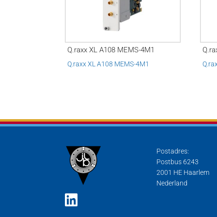
Q.raxx XL A108 MEMS-4M1
Q.ra
Q.raxx XL A108 MEMS-4M1
Q.ra
Postadres:
Postbus 6243
2001 HE Haarlem
Nederland