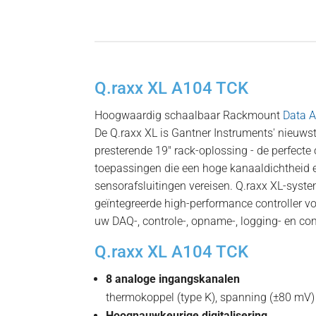
Q.raxx XL A104 TCK
Hoogwaardig schaalbaar Rackmount
Data A
De Q.raxx XL is Gantner Instruments' nieuwst
presterende 19″ rack-oplossing - de perfecte
toepassingen die een hoge kanaaldichtheid
sensorafsluitingen vereisen. Q.raxx XL-sys
geïntegreerde high-performance controller v
uw DAQ-, controle-, opname-, logging- en c
Q.raxx XL A104 TCK
8 analoge ingangskanalen
thermokoppel (type K), spanning (±80 mV)
Hoognauwkeurige digitalisering