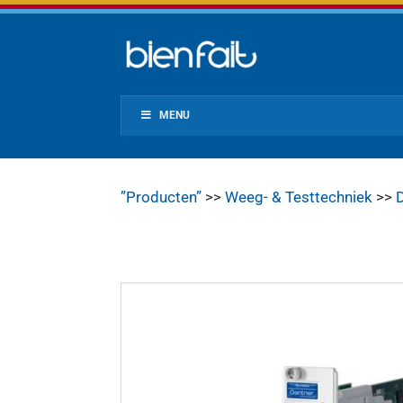
MENU
”Producten”
>>
Weeg- & Testtechniek
>>
D