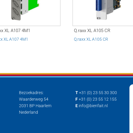
xx XL A107 4M1
Q.raxx XL A105 CR
xx XL A107 4M1
Q.raxx XL A105 CR
Bezoekadres:
T
+31 (0) 23 55 30 300
Waarderweg 54
F
+31 (0) 23 55 12 155
2031 BP Haarlem
E
info@bienfait.nl
Nederland