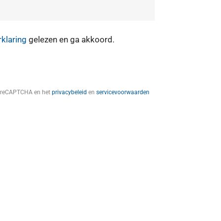
rklaring
gelezen en ga akkoord.
t reCAPTCHA en het
privacybeleid
en
servicevoorwaarden