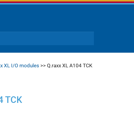
xx XL I/O modules
>> Q.raxx XL A104 TCK
4 TCK