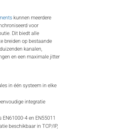
uments
kunnen meerdere
nchroniseerd voor
utie. Dit biedt alle
te breiden op bestaande
 duizenden kanalen,
gen en een maximale jitter
ules in één systeem in elke
 eenvoudige integratie
ens EN61000-4 en EN55011
atie beschikbaar in TCP/IP,