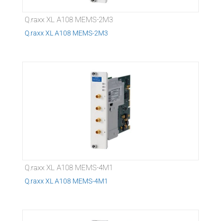
Q.raxx XL A108 MEMS-2M3
Q.raxx XL A108 MEMS-2M3
Q.raxx XL A108 MEMS-4M1
Q.raxx XL A108 MEMS-4M1