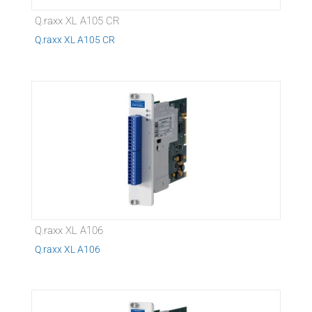
Q.raxx XL A105 CR
Q.raxx XL A105 CR
Q.raxx XL A106
Q.raxx XL A106