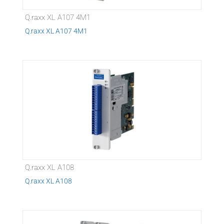
Q.raxx XL A107 4M1
Q.raxx XL A107 4M1
Q.raxx XL A108
Q.raxx XL A108