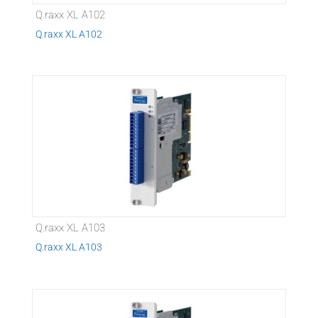
Q.raxx XL A102
Q.raxx XL A102
Q.raxx XL A103
Q.raxx XL A103