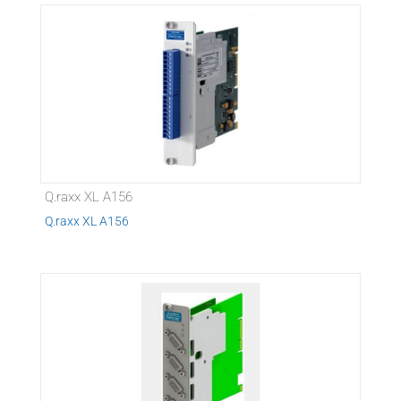
Q.raxx XL A156
Q.raxx XL A156