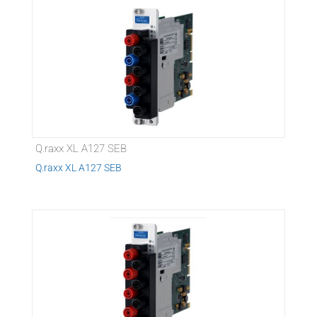
Q.raxx XL A127 SEB
Q.raxx XL A127 SEB