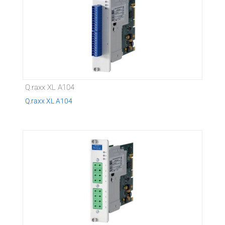
Q.raxx XL A104
Q.raxx XL A104