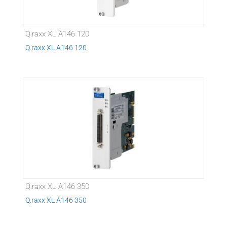
Q.raxx XL A146 120
Q.raxx XL A146 120
Q.raxx XL A146 350
Q.raxx XL A146 350