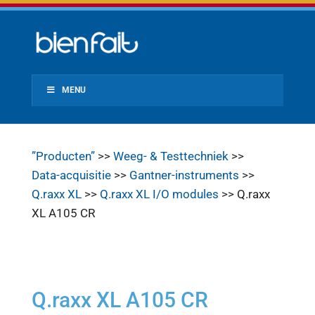
MENU
”Producten”
>>
Weeg- & Testtechniek
>>
Data-acquisitie
>>
Gantner-instruments
>>
Q.raxx XL
>>
Q.raxx XL I/O modules
>> Q.raxx
XL A105 CR
Q.raxx XL A105 CR