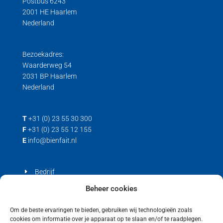
Postbus 6243
2001 HE Haarlem
Nederland
Bezoekadres:
Waarderweg 54
2031 BP Haarlem
Nederland
T
+31 (0) 23 55 30 300
F
+31 (0) 23 55 12 155
E
info@bienfait.nl
Bedrijf
Producten
Beheer cookies
Contact
Om de beste ervaringen te bieden, gebruiken wij technologieën zoals
cookies om informatie over je apparaat op te slaan en/of te raadplegen.