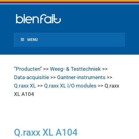
MENU
”Producten”
>>
Weeg- & Testtechniek
>>
Data-acquisitie
>>
Gantner-instruments
>>
Q.raxx XL
>>
Q.raxx XL I/O modules
>> Q.raxx
XL A104
Q.raxx XL A104