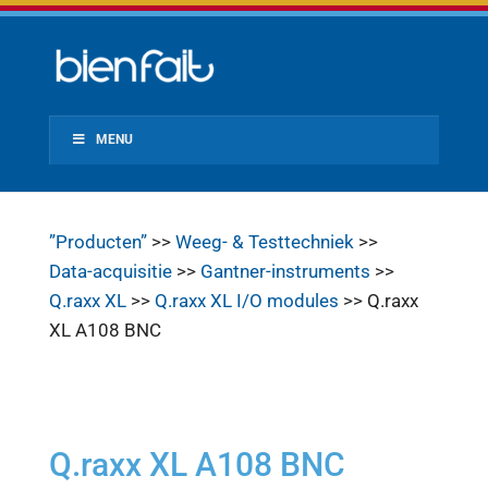
MENU
”Producten”
>>
Weeg- & Testtechniek
>>
Data-acquisitie
>>
Gantner-instruments
>>
Q.raxx XL
>>
Q.raxx XL I/O modules
>> Q.raxx
XL A108 BNC
Q.raxx XL A108 BNC