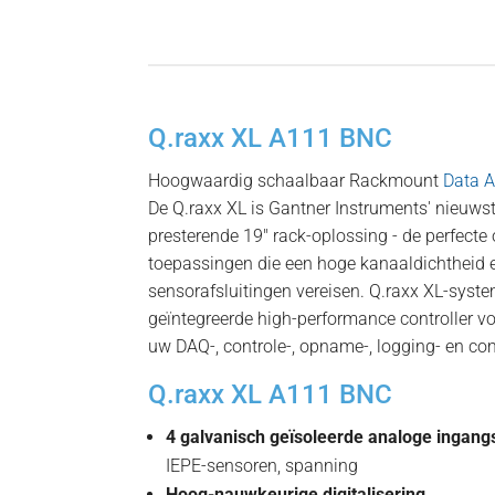
Q.raxx XL A111 BNC
Hoogwaardig schaalbaar Rackmount
Data A
De Q.raxx XL is Gantner Instruments' nieuwst
presterende 19″ rack-oplossing - de perfecte
toepassingen die een hoge kanaaldichtheid
sensorafsluitingen vereisen. Q.raxx XL-sys
geïntegreerde high-performance controller v
uw DAQ-, controle-, opname-, logging- en c
Q.raxx XL A111 BNC
4 galvanisch geïsoleerde analoge ingan
IEPE-sensoren, spanning
Hoog-nauwkeurige digitalisering