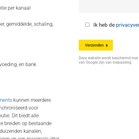
tie per kanaal
lter, gemiddelde, schaling,
Ik heb de
privacyve
Deze website wordt beschermd me
van Google zijn van toepassing.
voeding, en bank
uments
kunnen meerdere
nchroniseerd voor
utie. Dit biedt alle
te breiden op bestaande
 duizenden kanalen,
gen en een maximale jitter