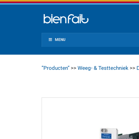
MENU
”Producten”
>>
Weeg- & Testtechniek
>>
D