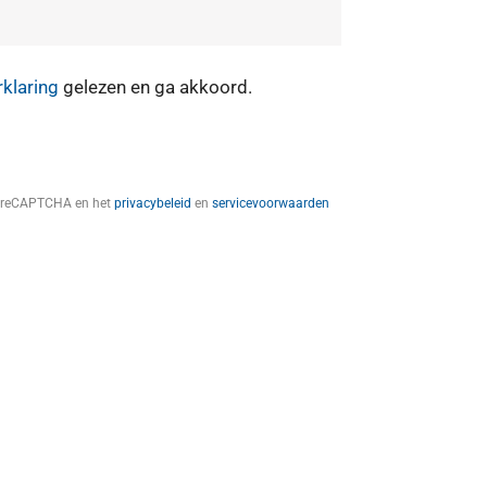
rklaring
gelezen en ga akkoord.
t reCAPTCHA en het
privacybeleid
en
servicevoorwaarden