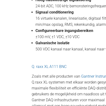
24-bit ADC, 100 kHz bemonsteringsfrequen
Signaal conditionering
16 virtuele kanalen, linearisatie, digitaal fi
min/max opslag, RMS, rekenkundig, alarm
Configureerbare ingangsbereiken
±100 mV, ±1 VDC, ±10 VDC
Galvanische isolatie
500 VDC kanaal naar kanaal, kanaal naar 
Q. raxx XL A111 BNC
Zoals met alle producten van
Gantner Instr
Q.raxx XL-systemen met elkaar worden gesy
maximale flexibiliteit en efficiënte DAQ-distrib
gebruikers de mogelijkheid om naadloos uit 
Gantner DAQ-infrastructuren voor maximaal
allemaal met een hoge nauwkeurigheid metin