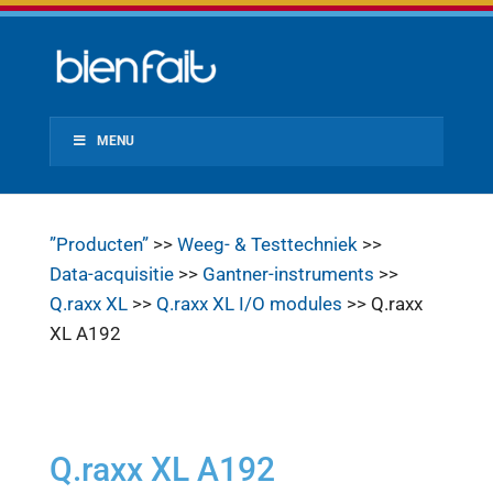
MENU
”Producten”
>>
Weeg- & Testtechniek
>>
Data-acquisitie
>>
Gantner-instruments
>>
Q.raxx XL
>>
Q.raxx XL I/O modules
>> Q.raxx
XL A192
Q.raxx XL A192